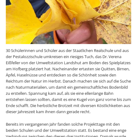
30 Schülerinnen und Schüler aus der Staatlichen Realschule und aus
der Pestalozzischule umkreisen ein riesiges Tuch, das Dr. Verena
Eißfeller von der Umweltstation Landshut am Boden des Spielplatzes
am Hofberg platziert hat. Nacheinander ertasten sie Quitten, Birnen,
Äpfel, Haselnüsse und entdecken so die Schönheit sowie den
Reichtum der Natur im Herbst. Danach machen sie sich auf die Suche
nach Naturmaterialien, um damit ein gemeinschaftliches Bodenbild
zu erstellen. Spannung kam auf, als sie eine ellenlange Bahn
entstehen lassen sollten, damit es eine Kugel von ganz vorne bis zum
Ende schafft. Die herbstliche Brotzeit mit diversen Köstlichkeiten aus
dieser Jahreszeit kam ihnen dann gerade recht.
Bereits im vergangenen Jahr fanden solche Projekttage mit den
beiden Schulen und der Umweltstation statt. Es bestand eine enge
Verbindung zwischen den diesen drei Institutionen. Damals wurde